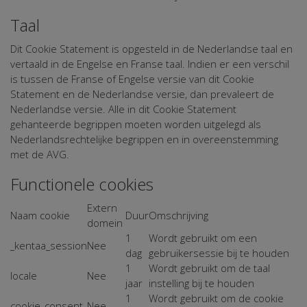
Taal
Dit Cookie Statement is opgesteld in de Nederlandse taal en
vertaald in de Engelse en Franse taal. Indien er een verschil
is tussen de Franse of Engelse versie van dit Cookie
Statement en de Nederlandse versie, dan prevaleert de
Nederlandse versie. Alle in dit Cookie Statement
gehanteerde begrippen moeten worden uitgelegd als
Nederlandsrechtelijke begrippen en in overeenstemming
met de AVG.
Functionele cookies
Extern
Naam cookie
Duur
Omschrijving
domein
1
Wordt gebruikt om een
_kentaa_session
Nee
dag
gebruikersessie bij te houden
1
Wordt gebruikt om de taal
locale
Nee
jaar
instelling bij te houden
1
Wordt gebruikt om de cookie
cookie_consent
Nee