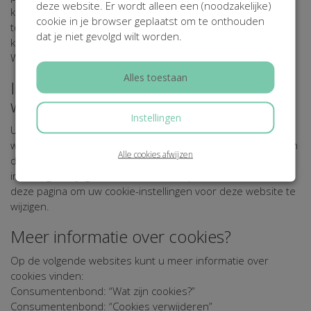
deze website. Er wordt alleen een (noodzakelijke)
kopie van het cookie in kwestie mee te sturen. U kunt deze
cookie in je browser geplaatst om te onthouden
terug vinden in de instellingen van uw browser. Verzoeken
dat je niet gevolgd wilt worden.
kunt u richten aan [E-MAILADRES CONTACTPERSOON
WEBSITE].
Alles toestaan
In- & uitschakelen van cookies op deze
website
Instellingen
U kunt zelf eenvoudig het toestaan van cookies op deze
website aan of uitschakelen via de zgn. 'cookiebar' onderaan
Alle cookies afwijzen
de website. Heeft u dit al gedaan en wilt u uw cookie
instellingen wijzigen? Klik dan
hier
of op de button onderaan
deze pagina om uw cookie-instellingen voor deze website te
wijzigen.
Meer informatie over cookies?
Op de volgende websites kunt u meer informatie over
cookies vinden:
Consumentenbond: “Wat zijn cookies?”
Consumentenbond: “Cookies verwijderen”