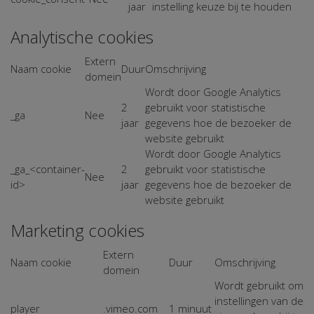
jaar
instelling keuze bij te houden
Analytische cookies
Extern
Naam cookie
Duur
Omschrijving
domein
Wordt door Google Analytics
2
gebruikt voor statistische
_ga
Nee
jaar
gegevens hoe de bezoeker de
website gebruikt
Wordt door Google Analytics
_ga_<container-
2
gebruikt voor statistische
Nee
id>
jaar
gegevens hoe de bezoeker de
website gebruikt
Marketing cookies
Extern
Naam cookie
Duur
Omschrijving
domein
Wordt gebruikt om
instellingen van de
player
.vimeo.com
1 minuut