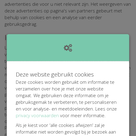
advertenties die voor u niet relevant zijn. Het weergeven van
deze advertenties op pagina's van partners gebeurt met
behulp van cookies en een analyse van eerder
gebruiksgedrag.
Inzage
U heeft het recht op inzage in en correctie of verwijdering
van uw persoonsgegevens. Tevens kunt u bezwaar maken
tegen het verwerken van uw persoonsgegevens, kunt u een
verzoek tot 'vergetelheid' doen of vragen om uw gegevens in
Deze website gebruikt cookies
machineleesbare vorm aan u aan te leveren zodat u ze kunt
overdragen aan een derde partij. Zie voor meer informatie
Deze cookies worden gebruikt om informatie te
voor uw rechten met betrekking tot de verwerking van uw
verzamelen over hoe je met onze website
persoonsgegevens ons
Privacy Statement
. Om misbruik te
omgaat. We gebruiken deze informatie om je
voorkomen kunnen wij u daarbij om identificatie vragen, de
gebruiksgemak te verbeteren, te personaliseren
persoonsgegevens die wij naar aanleiding van het verzoek
en voor analyse- en meetdoeleinden. Lees onze
tot identificatie ontvangen, worden verwerkt in
privacy voorwaarden
voor meer informatie.
overeenstemming met de bepalingen van de AVG en ons
Als je kiest voor 'alle cookies afwijzen' zal je
Privacy Statement. Wanneer het gaat om inzage in
informatie niet worden gevolgd bij je bezoek aan
persoonsgegevens gekoppeld aan een cookie, dient u een