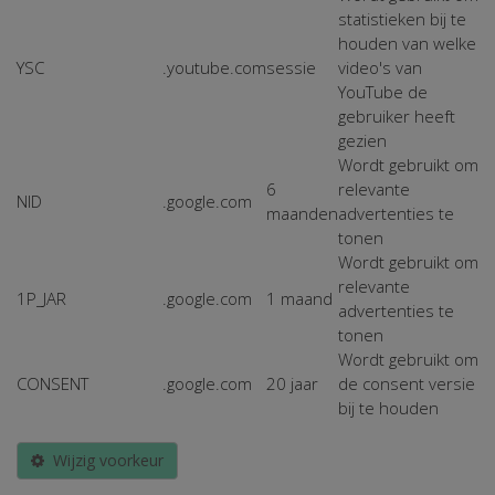
statistieken bij te
houden van welke
YSC
.youtube.com
sessie
video's van
YouTube de
gebruiker heeft
gezien
Wordt gebruikt om
6
relevante
NID
.google.com
maanden
advertenties te
tonen
Wordt gebruikt om
relevante
1P_JAR
.google.com
1 maand
advertenties te
tonen
Wordt gebruikt om
CONSENT
.google.com
20 jaar
de consent versie
bij te houden
Wijzig voorkeur