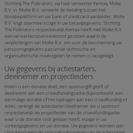
Stichting The Pollinators, via haar verwerker Kentaa, Mollie
B.V. in. Mollie B.V. verwerkt de betaling tussen het
donatieplatform en uw bank of creditcard-aanbieder. Mollie
B.V. krijgt daarmee inzage in uw betaalgegevens. Stichting
The Pollinators respectievelijk Kentaa heeft met Mollie B.V.
een verwerkersovereenkomst gesloten waarin de
verplichtingen van Mollie B.V. om voor de bescherming uw
persoonsgegevens passende technische en
organisatorische maatregelen te nemen is vastgelegd.
Uw gegevens bij actiestarters,
deelnemer en projectleiders
Indien u een donatie doet, een sponsorgift geeft of
deelneemt aan een crowdfundingsactie (bijvoorbeeld: een
eenmalige donatie of het bijdragen aan een crowdfunding of
actie), verkrijgt de actiestarter/deelnemer die u sponsort
respectievelijk de projectleider van de crowdfundingactie
waar u de donatie voor gedaan heeft, inzage in uw
contactgegevens en uw donatie. Uw gegevens worden dan
uitsluitend gebruikt voor het informeren van de actiestarter,