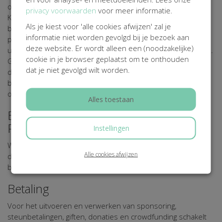
organisatorische maatregelen getroffen. Via haar verwerker
privacy voorwaarden
voor meer informatie.
Kentaa maakt Stichting The Pollinators gebruik van een
Als je kiest voor 'alle cookies afwijzen' zal je
beveiligde server die uitsluitend toegankelijk is voor
informatie niet worden gevolgd bij je bezoek aan
personen die daartoe bevoegd zijn. Eventuele gegevens die
deze website. Er wordt alleen een (noodzakelijke)
u op online formulieren invult worden encrypted verzonden.
cookie in je browser geplaatst om te onthouden
Gegevens van deelnemers, actiestarters, sponsors,
dat je niet gevolgd wilt worden.
donateurs, relaties, vrijwilligers, vrienden en andere
belangstellenden worden in beveiligde systemen
opgeslagen.
Alles toestaan
Bewaartermijn van uw
Persoonsgegevens
Instellingen
Wij bewaren uw gegevens niet langer dan noodzakelijk is om
Alle cookies afwijzen
de in dit Privacy Statement genoemde doeleinden te
bereiken.
Betaling
Voor het uitvoeren en verwerken van sponsoring,
steunbetalingen, giften, donaties en crowdfunding schakelt